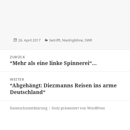
Veröffentlicht
Kategorien
26. April 2017
betrifft
,
Niedriglöhne
,
SWR
am
Beitrags-
ZURÜCK
Navigation
“Mehr als eine linke Spinnerei“…
Vorheriger
Beitrag:
WEITER
“Abgehängt: Diezmanns Reisen ins arme
Nächster
Deutschland“
Beitrag:
Datenschutzerklärung
Stolz präsentiert von WordPress