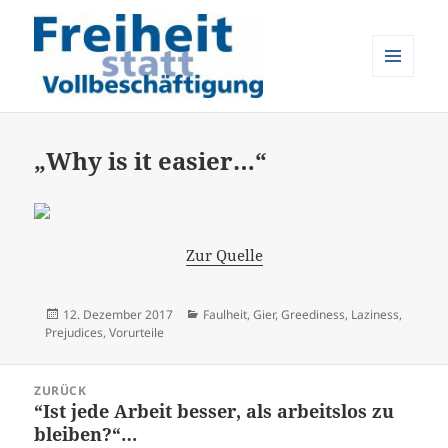
MENÜ
UND
Freiheit statt Vollbeschäftigung
WIDGETS
„Why is it easier…“
Zur Quelle
Veröffentlicht
Kategorien
12. Dezember 2017
Faulheit
,
Gier
,
Greediness
,
Laziness
,
am
Prejudices
,
Vorurteile
Beitrags-
ZURÜCK
Navigation
“Ist jede Arbeit besser, als arbeitslos zu
Vorheriger
bleiben?“…
Beitrag: