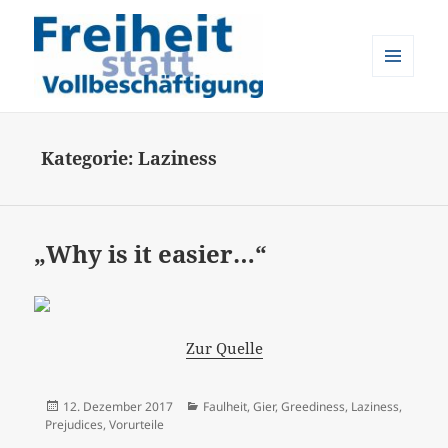
MENÜ
UND
Freiheit statt Vollbeschäftigung
WIDGETS
Kategorie:
Laziness
„Why is it easier…“
Zur Quelle
Veröffentlicht
Kategorien
12. Dezember 2017
Faulheit
,
Gier
,
Greediness
,
Laziness
,
am
Prejudices
,
Vorurteile