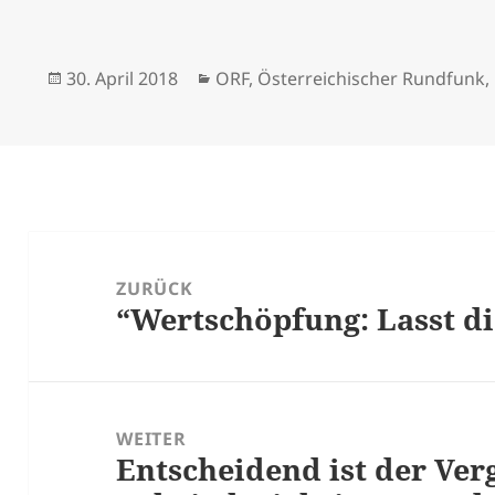
Veröffentlicht
Kategorien
30. April 2018
ORF
,
Österreichischer Rundfunk
,
am
Beitrags-
Navigation
ZURÜCK
“Wertschöpfung: Lasst d
Vorheriger
Beitrag:
WEITER
Entscheidend ist der Ver
Nächster