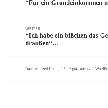
“Für ein Grundeinkommen 
Vorheriger
Beitrag:
WEITER
“Ich habe ein bißchen das Gef
Nächster
draußen“…
Beitrag:
Datenschutzerklärung
Stolz präsentiert von WordPr