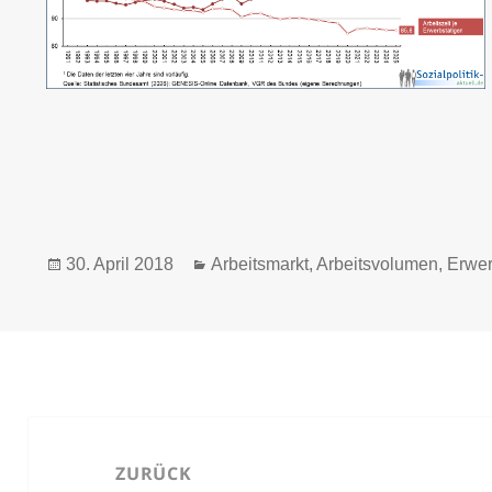
Veröffentlicht
Kategorien
30. April 2018
Arbeitsmarkt
,
Arbeitsvolumen
,
Erwer
am
Beitrags-
Navigation
ZURÜCK