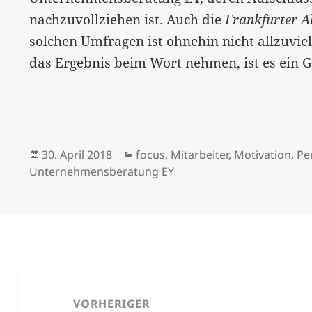
nachzuvollziehen ist. Auch die
Frankfurter A
solchen Umfragen ist ohnehin nicht allzuviel
das Ergebnis beim Wort nehmen, ist es ein 
Veröffentlicht
Kategorien
30. April 2018
focus
,
Mitarbeiter
,
Motivation
,
Pe
am
Unternehmensberatung EY
Beitragsnavigation
VORHERIGER