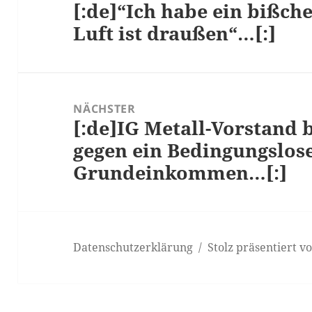
[:de]“Ich habe ein bißche
Vorheriger
Luft ist draußen“…[:]
Beitrag:
NÄCHSTER
[:de]IG Metall-Vorstand 
Nächster
gegen ein Bedingungslos
Beitrag:
Grundeinkommen…[:]
Datenschutzerklärung
Stolz präsentiert 