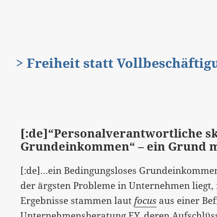
> Freiheit statt Vollbeschäfti
[:de]“Personalverantwortliche s
Grundeinkommen“ – ein Grund 
[:de]…ein Bedingungsloses Grundeinkommen e
der ärgsten Probleme in Unternehmen liegt, 
Ergebnisse stammen laut
focus
aus einer Be
Unternehmensberatung EY, deren Aufschlüsse