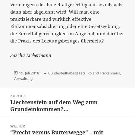
Verteidigern des Einzelfallgerechtigkeitssozialstaats
dann aber abgelehnt wird. Will man eine
praktizierbare und wirklich effektive
Einkommensabsicherung oder eine Gesetzgebung,
die Einzelfallgerechtigkeit im Auge hat, und darüber
die Praxis des Leistungsbezuges übersieht?
Sascha Liebermann
Veröffentlicht
Kategorien
19. Juli 2018
Bundesteilhabegesetz
,
Roland Frickenhaus
,
am
Verwaltung
Beitrags-
ZURÜCK
Navigation
Liechtenstein auf dem Weg zum
Vorheriger
Grundeinkommen?…
Beitrag:
WEITER
“Precht versus Butterwegge“ – mit
Nächster