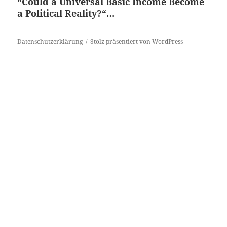
“Could a Universal Basic Income Become
Nächster
a Political Reality?“…
Beitrag:
Datenschutzerklärung
Stolz präsentiert von WordPress