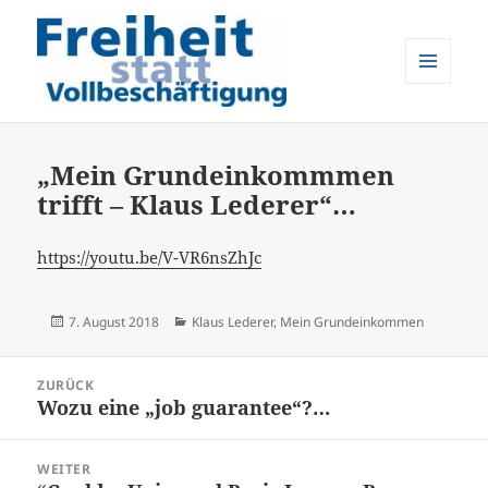
MENÜ
UND
Freiheit statt Vollbeschäftigung
WIDGETS
„Mein Grundeinkommmen
trifft – Klaus Lederer“…
https://youtu.be/V-VR6nsZhJc
Veröffentlicht
Kategorien
7. August 2018
Klaus Lederer
,
Mein Grundeinkommen
am
Beitrags-
ZURÜCK
Navigation
Wozu eine „job guarantee“?…
Vorheriger
Beitrag:
WEITER