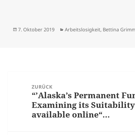
Veröffentlicht
Kategorien
7. Oktober 2019
Arbeitslosigkeit
,
Bettina Grim
am
Beitrags-
Navigation
ZURÜCK
“’Alaska’s Permanent Fu
Vorheriger
Examining its Suitability
Beitrag:
available online“…