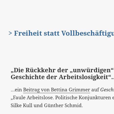
> Freiheit statt Vollbeschäfti
„Die Rück­kehr der „unwür­digen“
Geschichte der Arbeits­lo­sig­keit“
…ein
Beitrag von Bettina Grimmer
auf
Gesch
„Faule Arbeitslose. Politische Konjunkturen
Silke Kull und Günther Schmid.