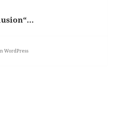
llusion“…
von WordPress