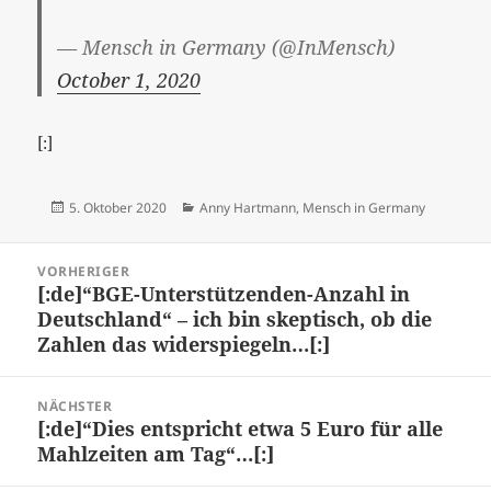
— Mensch in Germany (@InMensch)
October 1, 2020
[:]
Veröffentlicht
Kategorien
5. Oktober 2020
Anny Hartmann
,
Mensch in Germany
am
Beitragsnavigation
VORHERIGER
[:de]“BGE-Unterstützenden-Anzahl in
Vorheriger
Deutschland“ – ich bin skeptisch, ob die
Beitrag:
Zahlen das widerspiegeln…[:]
NÄCHSTER
[:de]“Dies entspricht etwa 5 Euro für alle
Nächster
Mahlzeiten am Tag“…[:]
Beitrag: