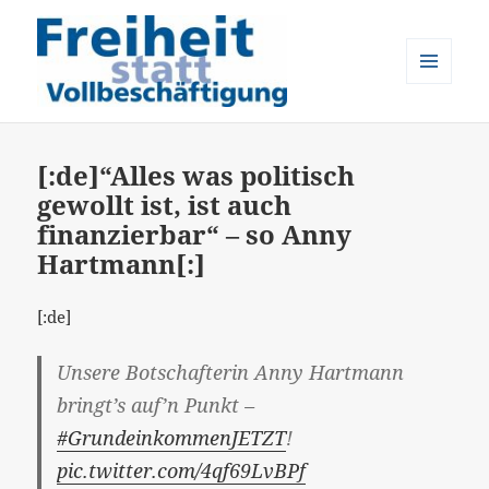
MENÜ
UND
Freiheit statt Vollbeschäftigung
WIDGETS
[:de]“Alles was politisch
gewollt ist, ist auch
finanzierbar“ – so Anny
Hartmann[:]
[:de]
Unsere Botschafterin Anny Hartmann
bringt’s auf’n Punkt –
#GrundeinkommenJETZT
!
pic.twitter.com/4qf69LvBPf