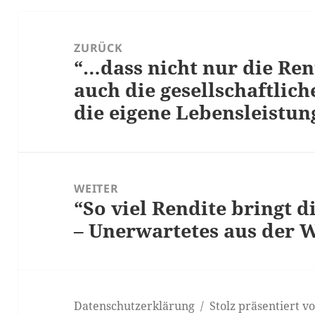
Beitrags-
Navigation
ZURÜCK
“…dass nicht nur die Rent
Vorheriger
auch die gesellschaftlic
Beitrag:
die eigene Lebensleistu
WEITER
“So viel Rendite bringt d
Nächster
– Unerwartetes aus der 
Beitrag:
Datenschutzerklärung
Stolz präsentiert 