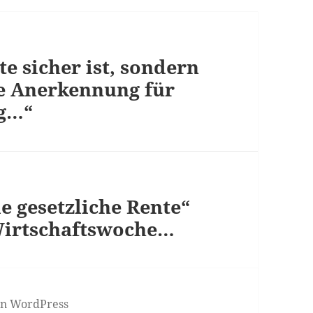
e sicher ist, sondern
he Anerkennung für
ng…“
ie gesetzliche Rente“
Wirtschaftswoche…
von WordPress