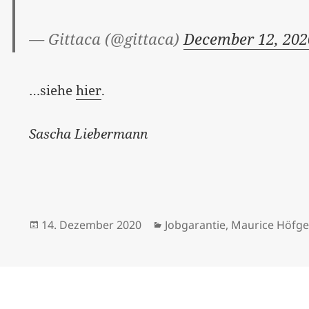
— Gittaca (@gittaca)
December 12, 202
…siehe
hier
.
Sascha Liebermann
Veröffentlicht
Kategorien
14. Dezember 2020
Jobgarantie
,
Maurice Höfg
am