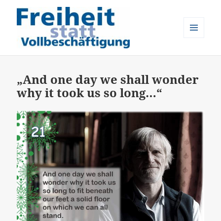
MENÜ
UND
Freiheit statt Vollbeschäftigung
WIDGETS
„And one day we shall wonder
why it took us so long…“