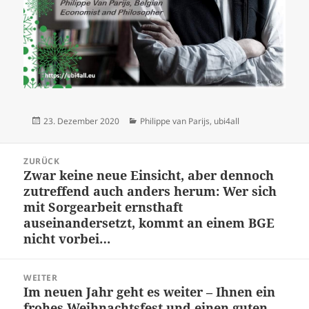
Veröffentlicht
Kategorien
23. Dezember 2020
Philippe van Parijs
,
ubi4all
am
Beitrags-
ZURÜCK
Navigation
Zwar keine neue Einsicht, aber dennoch
Vorheriger
zutreffend auch anders herum: Wer sich
Beitrag:
mit Sorgearbeit ernsthaft
auseinandersetzt, kommt an einem BGE
nicht vorbei…
WEITER
Im neuen Jahr geht es weiter – Ihnen ein
Nächster
frohes Weihnachtsfest und einen guten
Beitrag: