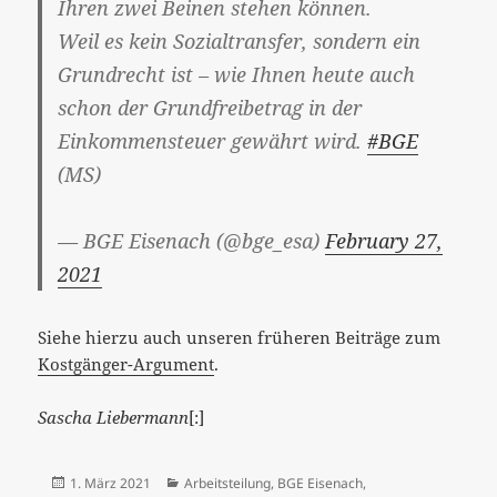
Ihren zwei Beinen stehen können.
Weil es kein Sozialtransfer, sondern ein
Grundrecht ist – wie Ihnen heute auch
schon der Grundfreibetrag in der
Einkommensteuer gewährt wird.
#BGE
(MS)
— BGE Eisenach (@bge_esa)
February 27,
2021
Siehe hierzu auch unseren früheren Beiträge zum
Kostgänger-Argument
.
Sascha Liebermann
[:]
Veröffentlicht
Kategorien
1. März 2021
Arbeitsteilung
,
BGE Eisenach
,