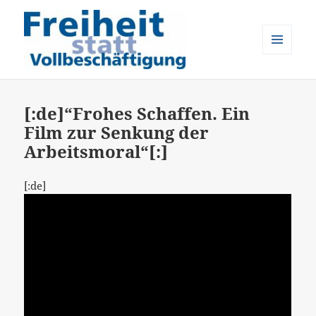
MENÜ
UND
Freiheit statt Vollbeschäftigung
WIDGETS
[:de]“Frohes Schaffen. Ein
Film zur Senkung der
Arbeitsmoral“[:]
[:de]