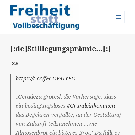
MENÜ
UND
Freiheit statt Vollbeschäftigung
WIDGETS
[:de]Stilllegungsprämie…[:]
[:de]
https://t.co/fFCGE4IYEG
„Geradezu grotesk die Vorhersage, ‚dass
ein bedingungsloses
#Grundeinkommen
das Begehren vergällte, an der Gestaltung
von Zukunft teilzunehmen …wie
Almosenbrot ein bitteres Brot.‘ Da fällt es