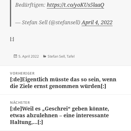
Bedürftigen:
https://t.co/yoKUs5laaQ
— Stefan Sell (@stefansell)
April 4, 2022
[:]
Veröffentlicht
Kategorien
5. April 2022
Stefan Sell
,
Tafel
am
Beitragsnavigation
VORHERIGER
[:de]Eigentlich müsste das so sein, wenn
Vorheriger
die Ziele ernst genommen würden[:]
Beitrag:
NÄCHSTER
[:de]Weil es „Geschrei“ geben könnte,
Nächster
etwas abzulehnen – eine interessante
Beitrag:
Haltung,…[:]