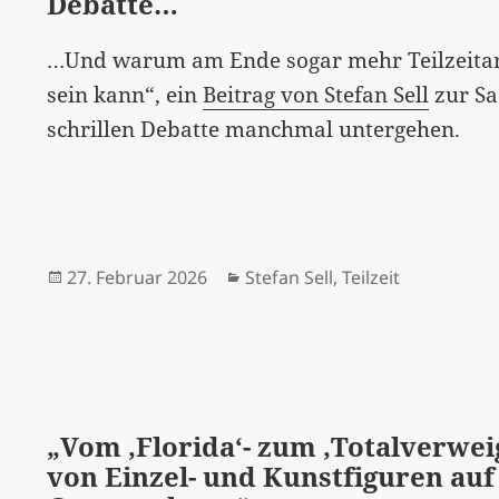
Debatte…
…Und warum am Ende sogar mehr Teilzeitarb
sein kann“, ein
Beitrag von Stefan Sell
zur Sa
schrillen Debatte manchmal untergehen.
Veröffentlicht
Kategorien
27. Februar 2026
Stefan Sell
,
Teilzeit
am
„Vom ‚Florida‘- zum ‚Totalverwei
von Einzel- und Kunstfiguren auf 