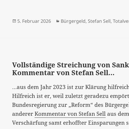
Veröffentlicht
Kategorien
5. Februar 2026
Bürgergeld
,
Stefan Sell
,
Totalv
am
Vollständige Streichung von San
Kommentar von Stefan Sell…
…aus dem Jahr 2023 ist zur Klärung hilfrei
Hilfreich ist er, weil zuletzt geradezu empör
Bundesregierung zur „Reform“ des Bürgergeld
anderer
Kommentar von Stefan Sell
aus dem 
Verschärfung samt erhoffter Einsparungen s