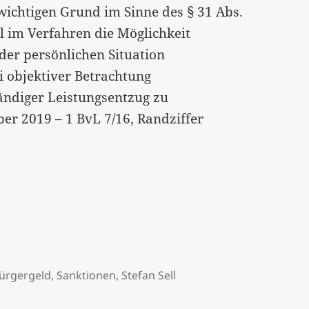
wichtigen Grund im Sinne des § 31 Abs.
hl im Verfahren die Möglichkeit
der persönlichen Situation
i objektiver Betrachtung
tändiger Leistungsentzug zu
ber 2019 – 1 BvL 7/16, Randziffer
lich? Ein Kommentar von Stefan Sell…
ürgergeld
,
Sanktionen
,
Stefan Sell