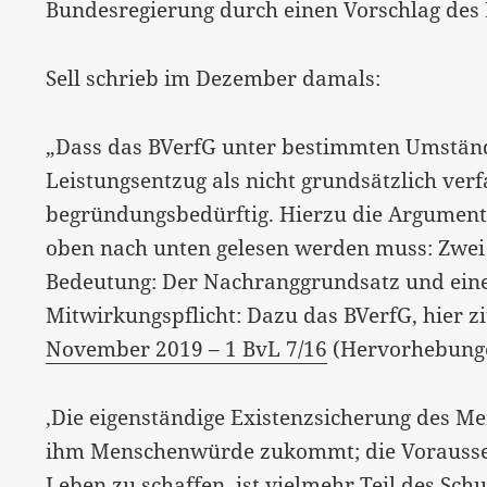
Bundesregierung durch einen Vorschlag des 
Sell schrieb im Dezember damals:
„Dass das BVerfG unter bestimmten Umständ
Leistungsentzug als nicht grundsätzlich verf
begründungsbedürftig. Hierzu die Argumenta
oben nach unten gelesen werden muss: Zwei B
Bedeutung: Der Nachranggrundsatz und eine
Mitwirkungspflicht: Dazu das BVerfG, hier z
November 2019 – 1 BvL 7/16
(Hervorhebungen
‚Die eigenständige Existenzsicherung des Me
ihm Menschenwürde zukommt; die Vorausset
Leben zu schaffen, ist vielmehr Teil des Schu