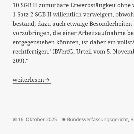
10 SGB II zumutbare Erwerbstätigkeit ohne 
1 Satz 2 SGB II willentlich verweigert, obwo
bestand, dazu auch etwaige Besonderheiten 
vorzubringen, die einer Arbeitsaufnahme be
entgegenstehen könnten, ist daher ein volls
rechtfertigen.‘ (BVerfG, Urteil vom 5. Novem
209).“
Vollständige Streichung von Sanktionen mög
weiterlesen
Veröffentlicht
Kategorien
16. Oktober 2025
Bundesverfassungsgericht
,
B
am