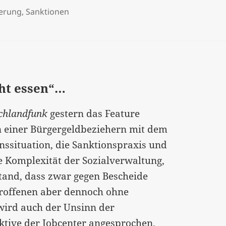
erung
,
Sanktionen
cht essen“…
chlandfunk
gestern das Feature
n einer Bürgergeldbeziehern mit dem
nssituation, die Sanktionspraxis und
e Komplexität der Sozialverwaltung,
and, dass zwar gegen Bescheide
troffenen aber dennoch ohne
 wird auch der Unsinn der
ktive der Jobcenter angesprochen.