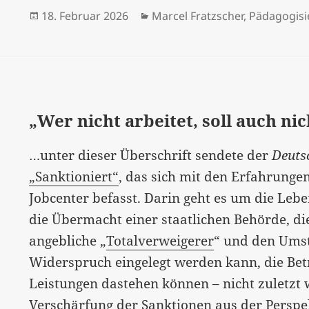
Veröffentlicht
Kategorien
18. Februar 2026
Marcel Fratzscher
,
Pädagogisi
am
„Wer nicht arbeitet, soll auch ni
…unter dieser Überschrift sendete der
Deuts
„Sanktioniert“
, das sich mit den Erfahrunge
Jobcenter befasst. Darin geht es um die Lebe
die Übermacht einer staatlichen Behörde, di
angebliche „
Totalverweigerer
“ und den Umst
Widerspruch eingelegt werden kann, die Be
Leistungen dastehen können – nicht zuletzt
Verschärfung der Sanktionen aus der Perspe