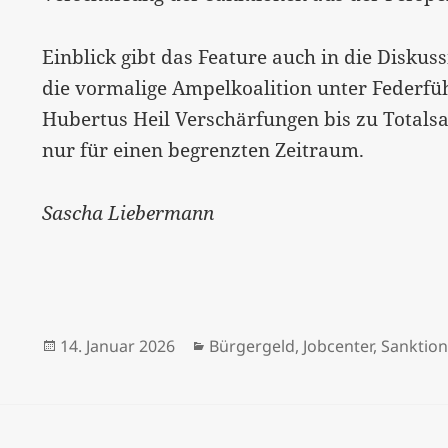
Einblick gibt das Feature auch in die Disku
die vormalige Ampelkoalition unter Federfü
Hubertus Heil Verschärfungen bis zu Totals
nur für einen begrenzten Zeitraum.
Sascha Liebermann
Veröffentlicht
Kategorien
14. Januar 2026
Bürgergeld
,
Jobcenter
,
Sanktio
am