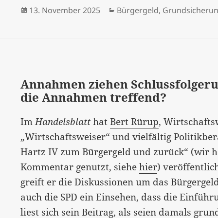
Veröffentlicht
Kategorien
13. November 2025
Bürgergeld
,
Grundsicheru
am
Annahmen ziehen Schlussfolgerun
die Annahmen treffend?
Im
Handelsblatt
hat
Bert Rürup
, Wirtschafts
„Wirtschaftsweiser“ und vielfältig Politikber
Hartz IV zum Bürgergeld und zurück“ (wir ha
Kommentar genutzt, siehe
hier
) veröffentli
greift er die Diskussionen um das Bürgergeld
auch die SPD ein Einsehen, dass die Einführ
liest sich sein Beitrag, als seien damals gr