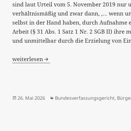
sind laut Urteil vom 5. November 2019 nur
verhältnismäßig und zwar dann, ‚… wenn und
selbst in der Hand haben, durch Aufnahme 
Arbeit (§ 31 Abs. 1 Satz 1 Nr. 2 SGB II) ihr
und unmittelbar durch die Erzielung von Ei
„Leben ohne Leistung?“ – ein Nachtrag…
weiterlesen
Veröffentlicht
Kategorien
26. Mai 2026
Bundesverfassungsgericht
,
Bürge
am