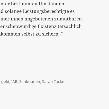
 unter bestimmten Umständen
 solange Leistungsberechtigte es
einer ihnen angebotenen zumutbaren
e menschenwürdige Existenz tatsächlich
nkommen selbst zu sichern‘.“
rgeld
,
IAB
,
Sanktionen
,
Sarah Tacke