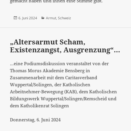
gemacht haben und ihnen eine Stimme gibt.
Veröffentlicht
Kategorien
6. Juni 2024
Armut
,
Schweiz
am
„Altersarmut Scham,
Existenzangst, Ausgrenzung“…
…eine Podiumsdiskussion veranstaltet von der
Thomas Morus Akademie Bensberg in
Zusammenarbeit mit dem Caritasverband
Wuppertal/Solingen, der Katholischen
Arbeitnehmer-Bewegung (KAB), dem Katholischen
Bildungswerk Wuppertal/Solingen/Remscheid und
dem Katholikenrat Solingen
Donnerstag, 6. Juni 2024