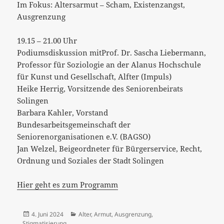
Im Fokus: Altersarmut – Scham, Existenzangst,
Ausgrenzung
19.15 – 21.00 Uhr
Podiumsdiskussion mitProf. Dr. Sascha Liebermann,
Professor für Soziologie an der Alanus Hochschule
für Kunst und Gesellschaft, Alfter (Impuls)
Heike Herrig, Vorsitzende des Seniorenbeirats
Solingen
Barbara Kahler, Vorstand
Bundesarbeitsgemeinschaft der
Seniorenorganisationen e.V. (BAGSO)
Jan Welzel, Beigeordneter für Bürgerservice, Recht,
Ordnung und Soziales der Stadt Solingen
Hier geht es zum Programm
Veröffentlicht
Kategorien
4. Juni 2024
Alter
,
Armut
,
Ausgrenzung
,
am
Stigmatisierung