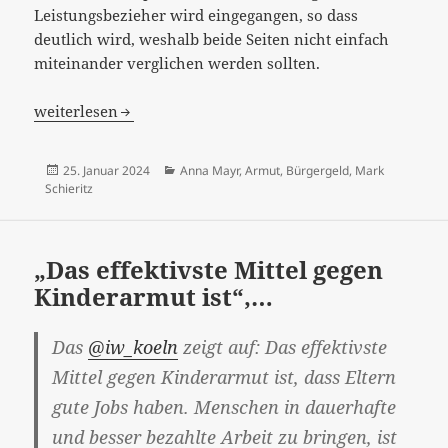
Leistungsbezieher wird eingegangen, so dass
deutlich wird, weshalb beide Seiten nicht einfach
miteinander verglichen werden sollten.
„Was machen die eigentlich“…
weiterlesen
Veröffentlicht
Kategorien
25. Januar 2024
Anna Mayr
,
Armut
,
Bürgergeld
,
Mark
am
Schieritz
„Das effektivste Mittel gegen
Kinderarmut ist“,…
Das
@iw_koeln
zeigt auf: Das effektivste
Mittel gegen Kinderarmut ist, dass Eltern
gute Jobs haben. Menschen in dauerhafte
und besser bezahlte Arbeit zu bringen, ist