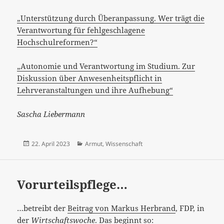
„Unterstützung durch Überanpassung. Wer trägt die
Verantwortung für fehlgeschlagene
Hochschulreformen?“
„Autonomie und Verantwortung im Studium. Zur
Diskussion über Anwesenheitspflicht in
Lehrveranstaltungen und ihre Aufhebung“
Sascha Liebermann
Veröffentlicht
Kategorien
22. April 2023
Armut
,
Wissenschaft
am
Vorurteilspflege…
…betreibt der
Beitrag von Markus Herbrand
, FDP, in
der
Wirtschaftswoche
. Das beginnt so: