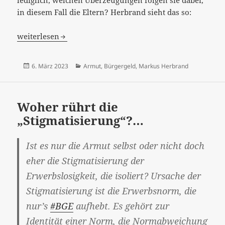
in diesem Fall die Eltern? Herbrand sieht das so:
Vorurteilspflege…
weiterlesen
Veröffentlicht
Kategorien
6. März 2023
Armut
,
Bürgergeld
,
Markus Herbrand
am
Woher rührt die
„Stigmatisierung“?…
Ist es nur die Armut selbst oder nicht doch
eher die Stigmatisierung der
Erwerbslosigkeit, die isoliert? Ursache der
Stigmatisierung ist die Erwerbsnorm, die
nur’s
#BGE
aufhebt. Es gehört zur
Identität einer Norm, die Normabweichung