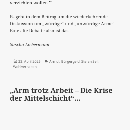
verzichten wollen.'“
Es geht in dem Beitrag um die wiederkehrende
Diskussion um „würdige“ und „unwürdige Arme“.
Eine alte Debatte also ist das.
Sascha Liebermann
Veröffentlicht
Kategorien
23. April 2025
Armut
,
Bürgergeld
,
Stefan Sell
,
am
Wohlverhalten
„Arm trotz Arbeit – Die Krise
der Mittelschicht“…