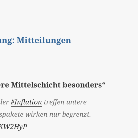
gung: Mitteilungen
ere Mittelschicht besonders“
 der
#Inflation
treffen untere
fspakete wirken nur begrenzt.
C6KW2HyP