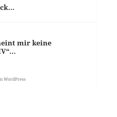
leck…
eint mir keine
IV“…
von WordPress