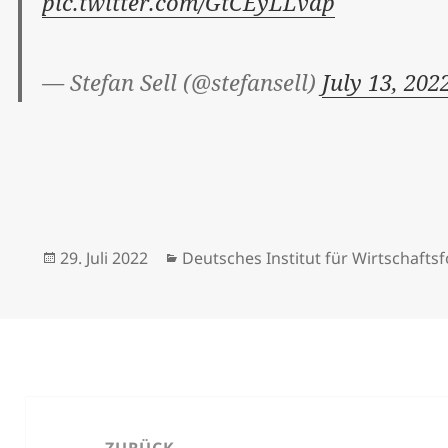
pic.twitter.com/GtCEyLLvdp
— Stefan Sell (@stefansell)
July 13, 202
Veröffentlicht
Kategorien
29. Juli 2022
Deutsches Institut für Wirtschafts
am
Beitrags-
Navigation