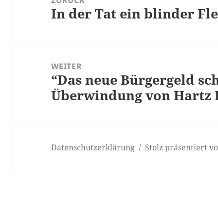
ZURÜCK
In der Tat ein blinder F
Vorheriger
Beitrag:
WEITER
“Das neue Bürgergeld sch
Nächster
Überwindung von Hartz 
Beitrag:
Datenschutzerklärung
Stolz präsentiert 