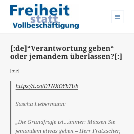
MENÜ
UND
Freiheit statt Vollbeschäftigung
WIDGETS
[:de]“Verantwortung geben“
oder jemandem überlassen?[:]
[:de]
https://t.co/DTNXOYb7Ub
Sascha Liebermann:
„Die Grundfrage ist…immer: Müssen Sie
jemandem etwas geben – Herr Fratzscher,