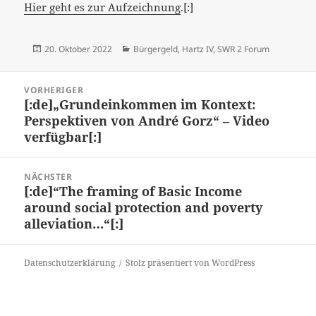
Hier geht es zur Aufzeichnung
.[:]
Veröffentlicht
Kategorien
20. Oktober 2022
Bürgergeld
,
Hartz IV
,
SWR 2 Forum
am
Beitragsnavigation
VORHERIGER
[:de]„Grundeinkommen im Kontext:
Vorheriger
Perspektiven von André Gorz“ – Video
Beitrag:
verfügbar[:]
NÄCHSTER
[:de]“The framing of Basic Income
Nächster
around social protection and poverty
Beitrag:
alleviation…“[:]
Datenschutzerklärung
Stolz präsentiert von WordPress