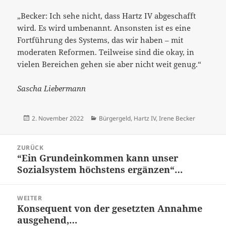
„Becker: Ich sehe nicht, dass Hartz IV abgeschafft
wird. Es wird umbenannt. Ansonsten ist es eine
Fortführung des Systems, das wir haben – mit
moderaten Reformen. Teilweise sind die okay, in
vielen Bereichen gehen sie aber nicht weit genug.“
Sascha Liebermann
Veröffentlicht
Kategorien
2. November 2022
Bürgergeld
,
Hartz IV
,
Irene Becker
am
Beitrags-
ZURÜCK
Navigation
“Ein Grundeinkommen kann unser
Vorheriger
Sozialsystem höchstens ergänzen“…
Beitrag:
WEITER
Konsequent von der gesetzten Annahme
Nächster
ausgehend,…
Beitrag: