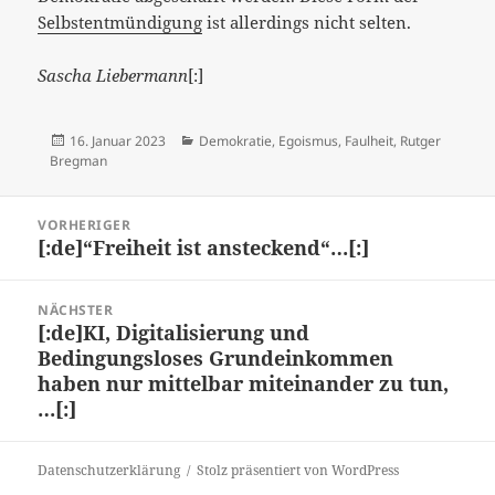
Selbstentmündigung
ist allerdings nicht selten.
Sascha Liebermann
[:]
Veröffentlicht
Kategorien
16. Januar 2023
Demokratie
,
Egoismus
,
Faulheit
,
Rutger
am
Bregman
Beitragsnavigation
VORHERIGER
[:de]“Freiheit ist ansteckend“…[:]
Vorheriger
Beitrag:
NÄCHSTER
[:de]KI, Digitalisierung und
Nächster
Bedingungsloses Grundeinkommen
Beitrag:
haben nur mittelbar miteinander zu tun,
…[:]
Datenschutzerklärung
Stolz präsentiert von WordPress