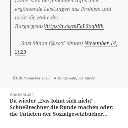
Daher sind die fehlenden Infos über
ergänzende Leistungen das Problem und
nicht die Höhe des
Burgergelds!
https://t.co/mEoLSoqbXh
— Sozi Simon (@sozi_simon)
November 14,
2023
Veröffentlicht
Kategorien
20. November 2023
Bürgergeld
,
Sozi Simon
am
Beitragsnavigation
VORHERIGER
Da wieder „Das lohnt sich nicht“-
Vorheriger
Schnellrechner die Runde machen oder:
Beitrag:
die Untiefen der Sozialgesetzbücher…