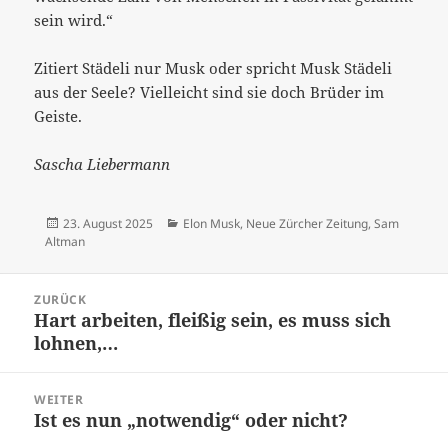
sein wird.“
Zitiert Städeli nur Musk oder spricht Musk Städeli
aus der Seele? Vielleicht sind sie doch Brüder im
Geiste.
Sascha Liebermann
Veröffentlicht
Kategorien
23. August 2025
Elon Musk
,
Neue Zürcher Zeitung
,
Sam
am
Altman
Beitrags-
ZURÜCK
Navigation
Hart arbeiten, fleißig sein, es muss sich
Vorheriger
lohnen,…
Beitrag:
WEITER
Ist es nun „notwendig“ oder nicht?
Nächster
Beitrag: