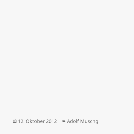
Veröffentlicht
Kategorien
12. Oktober 2012
Adolf Muschg
am