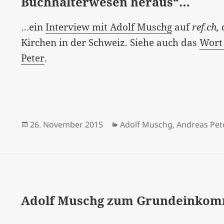
Buchhalterwesen heraus“…
…ein
Interview mit Adolf Muschg
auf
ref.ch,
Kirchen in der Schweiz. Siehe auch das
Wort
Peter
.
Veröffentlicht
Kategorien
26. November 2015
Adolf Muschg
,
Andreas Pet
am
Adolf Muschg zum Grundeinko