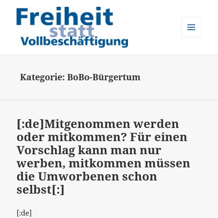
MENÜ
UND
Freiheit statt Vollbeschäftigung
WIDGETS
Kategorie:
BoBo-Bürgertum
[:de]Mitgenommen werden
oder mitkommen? Für einen
Vorschlag kann man nur
werben, mitkommen müssen
die Umworbenen schon
selbst[:]
[:de]