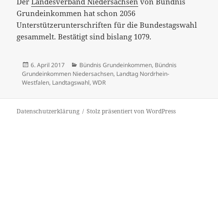
Der
Landesverband Niedersachsen
von Bündnis
Grundeinkommen hat schon 2056
Unterstützerunterschriften für die Bundestagswahl
gesammelt. Bestätigt sind bislang 1079.
Veröffentlicht
Kategorien
6. April 2017
Bündnis Grundeinkommen
,
Bündnis
am
Grundeinkommen Niedersachsen
,
Landtag Nordrhein-
Westfalen
,
Landtagswahl
,
WDR
Datenschutzerklärung
Stolz präsentiert von WordPress