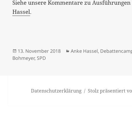
Siehe unsere Kommentare zu Ausführunge
Hassel
.
Veröffentlicht
Kategorien
13. November 2018
Anke Hassel
,
Debattencam
am
Bohmeyer
,
SPD
Datenschutzerklärung
Stolz präsentiert 