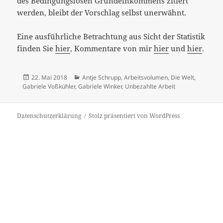
des Bedingungslosen Grundeinkommens zitiert
werden, bleibt der Vorschlag selbst unerwähnt.
Eine ausführliche Betrachtung aus Sicht der Statistik
finden Sie
hier
, Kommentare von mir
hier
und
hier
.
Veröffentlicht
Kategorien
22. Mai 2018
Antje Schrupp
,
Arbeitsvolumen
,
Die Welt
,
am
Gabriele Voßkühler
,
Gabriele Winker
,
Unbezahlte Arbeit
Datenschutzerklärung
Stolz präsentiert von WordPress