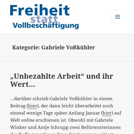
MENÜ
UND
Freiheit statt Vollbeschäftigung
WIDGETS
Kategorie:
Gabriele Voßkühler
„Unbezahlte Arbeit“ und ihr
Wert…
…darüber schrieb Gabriele Voßkühler in einem
Beitrag (
hier
), der dann leicht überarbeitet noch
einmal wenige Tage später Anfang Januar (
hier
) auf
Welt online
erschienen ist. Obwohl mit Gabriele
Winker und Antje Schrupp zwei Befürworterinnen