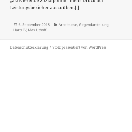
„aktivierende Sozialpolitik“ mehr Druck auf
Leistungsbezieher auszuüben.[:]
Veröffentlicht
Kategorien
6. September 2018
Arbeitslose
,
Gegendarstellung
,
am
Hartz IV
,
Max Uthoff
Datenschutzerklärung
Stolz präsentiert von WordPress