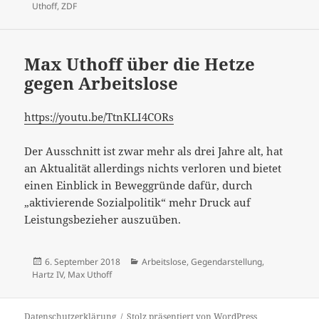
am
Uthoff
,
ZDF
Max Uthoff über die Hetze
gegen Arbeitslose
https://youtu.be/TtnKLI4CORs
Der Ausschnitt ist zwar mehr als drei Jahre alt, hat
an Aktualität allerdings nichts verloren und bietet
einen Einblick in Beweggründe dafür, durch
„aktivierende Sozialpolitik“ mehr Druck auf
Leistungsbezieher auszuüben.
Veröffentlicht
Kategorien
6. September 2018
Arbeitslose
,
Gegendarstellung
,
am
Hartz IV
,
Max Uthoff
Datenschutzerklärung
Stolz präsentiert von WordPress