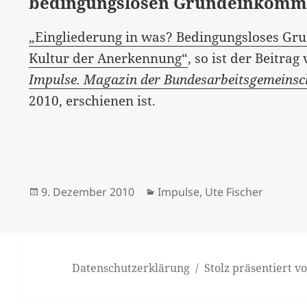
bedingungslosen Grundeinkom
„Eingliederung in was? Bedingungsloses Gru
Kultur der Anerkennung“
, so ist der Beitrag
Impulse. Magazin der Bundesarbeitsgemeinsch
2010, erschienen ist.
Veröffentlicht
Kategorien
9. Dezember 2010
Impulse
,
Ute Fischer
am
Datenschutzerklärung
Stolz präsentiert 