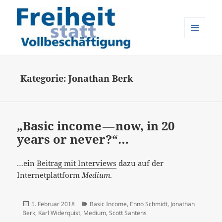
MENÜ
UND
Freiheit statt Vollbeschäftigung
WIDGETS
Kategorie:
Jonathan Berk
„Basic income — now, in 20
years or never?“…
…ein
Beitrag mit Interviews
dazu auf der
Internetplattform
Medium
.
Veröffentlicht
Kategorien
5. Februar 2018
Basic Income
,
Enno Schmidt
,
Jonathan
am
Berk
,
Karl Widerquist
,
Medium
,
Scott Santens