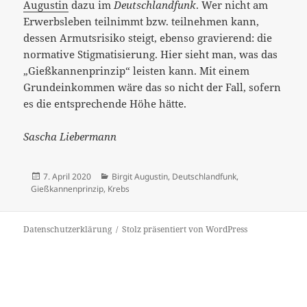
Augustin
dazu im
Deutschlandfunk
. Wer nicht am
Erwerbsleben teilnimmt bzw. teilnehmen kann,
dessen Armutsrisiko steigt, ebenso gravierend: die
normative Stigmatisierung. Hier sieht man, was das
„Gießkannenprinzip“ leisten kann. Mit einem
Grundeinkommen wäre das so nicht der Fall, sofern
es die entsprechende Höhe hätte.
Sascha Liebermann
Veröffentlicht
Kategorien
7. April 2020
Birgit Augustin
,
Deutschlandfunk
,
am
Gießkannenprinzip
,
Krebs
Datenschutzerklärung
Stolz präsentiert von WordPress