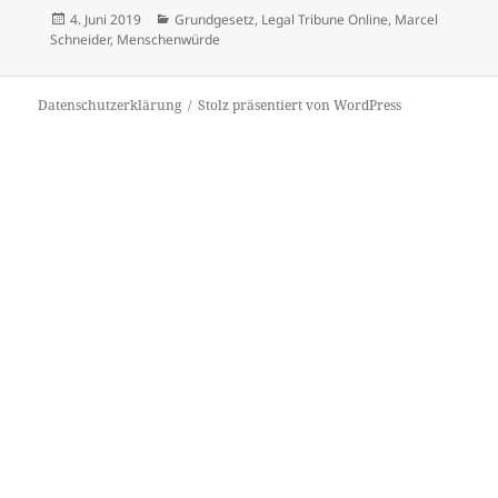
Veröffentlicht
Kategorien
4. Juni 2019
Grundgesetz
,
Legal Tribune Online
,
Marcel
am
Schneider
,
Menschenwürde
Datenschutzerklärung
Stolz präsentiert von WordPress