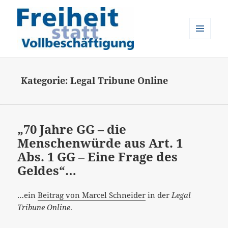
MENÜ
UND
Freiheit statt Vollbeschäftigung
WIDGETS
Kategorie:
Legal Tribune Online
„70 Jahre GG – die
Menschenwürde aus Art. 1
Abs. 1 GG – Eine Frage des
Geldes“…
…ein
Beitrag von Marcel Schneider
in der
Legal
Tribune Online
.