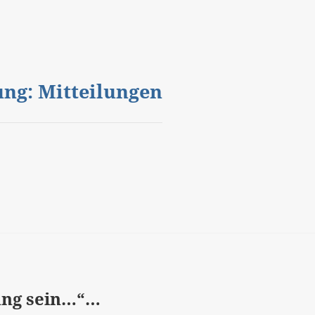
gung: Mitteilungen
ung sein…“…