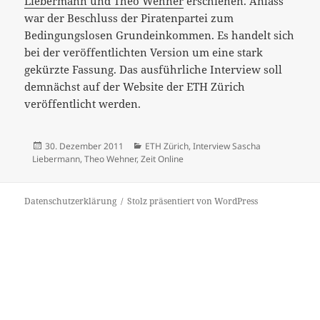
Liebermann und Theo Wehner
erschienen. Anlass
war der Beschluss der Piratenpartei zum
Bedingungslosen Grundeinkommen. Es handelt sich
bei der veröffentlichten Version um eine stark
gekürzte Fassung. Das ausführliche Interview soll
demnächst auf der Website der ETH Zürich
veröffentlicht werden.
Veröffentlicht
Kategorien
30. Dezember 2011
ETH Zürich
,
Interview Sascha
am
Liebermann
,
Theo Wehner
,
Zeit Online
Datenschutzerklärung
Stolz präsentiert von WordPress