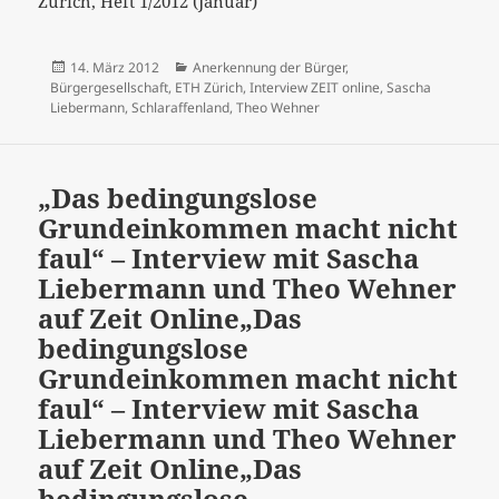
Zürich, Heft 1/2012 (Januar)
Veröffentlicht
Kategorien
14. März 2012
Anerkennung der Bürger
,
am
Bürgergesellschaft
,
ETH Zürich
,
Interview ZEIT online
,
Sascha
Liebermann
,
Schlaraffenland
,
Theo Wehner
„Das bedingungslose
Grundeinkommen macht nicht
faul“ – Interview mit Sascha
Liebermann und Theo Wehner
auf Zeit Online
„Das
bedingungslose
Grundeinkommen macht nicht
faul“ – Interview mit Sascha
Liebermann und Theo Wehner
auf Zeit Online
„Das
bedingungslose