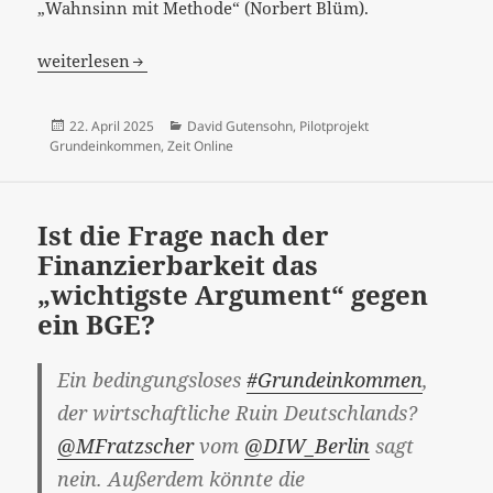
„Wahnsinn mit Methode“ (Norbert Blüm).
„Was das Grundeinkommen wirklich verändert“
weiterlesen
Veröffentlicht
Kategorien
22. April 2025
David Gutensohn
,
Pilotprojekt
am
Grundeinkommen
,
Zeit Online
Ist die Frage nach der
Finanzierbarkeit das
„wichtigste Argument“ gegen
ein BGE?
Ein bedingungsloses
#Grundeinkommen
,
der wirtschaftliche Ruin Deutschlands?
@MFratzscher
vom
@DIW_Berlin
sagt
nein. Außerdem könnte die