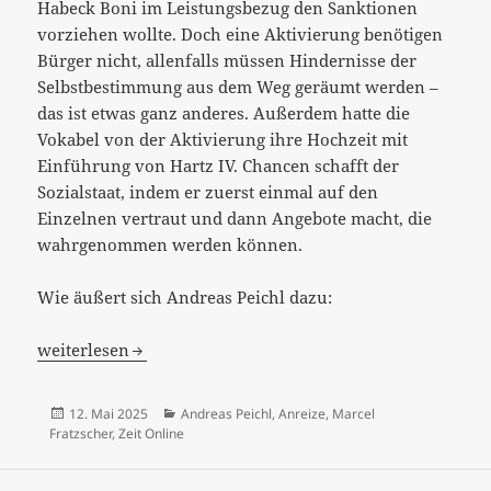
Habeck Boni im Leistungsbezug den Sanktionen
vorziehen wollte. Doch eine Aktivierung benötigen
Bürger nicht, allenfalls müssen Hindernisse der
Selbstbestimmung aus dem Weg geräumt werden –
das ist etwas ganz anderes. Außerdem hatte die
Vokabel von der Aktivierung ihre Hochzeit mit
Einführung von Hartz IV. Chancen schafft der
Sozialstaat, indem er zuerst einmal auf den
Einzelnen vertraut und dann Angebote macht, die
wahrgenommen werden können.
Wie äußert sich Andreas Peichl dazu:
„Grundeinkommen für alle?“ – ein Gespräch zwischen Ma
weiterlesen
Veröffentlicht
Kategorien
12. Mai 2025
Andreas Peichl
,
Anreize
,
Marcel
am
Fratzscher
,
Zeit Online