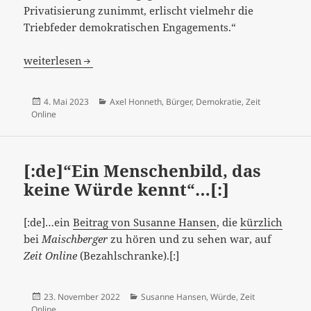
Privatisierung zunimmt, erlischt vielmehr die
Triebfeder demokratischen Engagements.“
[:de]Mündigkeit durch Erwerbsarbeit?[:]
weiterlesen
Veröffentlicht
Kategorien
4. Mai 2023
Axel Honneth
,
Bürger
,
Demokratie
,
Zeit
am
Online
[:de]“Ein Menschenbild, das
keine Würde kennt“…[:]
[:de]…ein
Beitrag von Susanne Hansen
, die
kürzlich
bei
Maischberger
zu hören und zu sehen war, auf
Zeit Online
(Bezahlschranke).[:]
Veröffentlicht
Kategorien
23. November 2022
Susanne Hansen
,
Würde
,
Zeit
am
Online