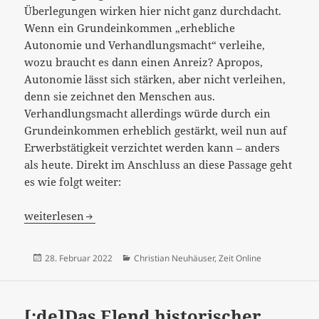
Überlegungen wirken hier nicht ganz durchdacht.
Wenn ein Grundeinkommen „erhebliche
Autonomie und Verhandlungsmacht“ verleihe,
wozu braucht es dann einen Anreiz? Apropos,
Autonomie lässt sich stärken, aber nicht verleihen,
denn sie zeichnet den Menschen aus.
Verhandlungsmacht allerdings würde durch ein
Grundeinkommen erheblich gestärkt, weil nun auf
Erwerbstätigkeit verzichtet werden kann – anders
als heute. Direkt im Anschluss an diese Passage geht
es wie folgt weiter:
[:de]Mindestlohn, Grundeinkommen und die Frage nach 
weiterlesen
Veröffentlicht
Kategorien
28. Februar 2022
Christian Neuhäuser
,
Zeit Online
am
[:de]Das Elend historischer