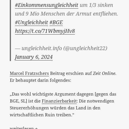
#Einkommensungleichheit
um 1/3 sinken
und 9 Mio Menschen der Armut entfliehen.
#Ungleichheit
#BGE
https://t.co/71WbmyjHv8
— ungleichheit.info (@ungleichheit22)
January 6, 2024
Marcel Fratzschers
Beitrag erschien auf
Zeit Online
.
Er behauptet darin folgendes:
„Das wohl wichtigste Argument dagegen [gegen das
BGE, SL] ist die
Finanzierbarkeit
: Die notwendigen
Steuererhöhungen würden das Land in den
wirtschaftlichen Ruin treiben.“
Ist die Frage nach der Finanzierbarkeit das „wichtigste 
weiterlesen