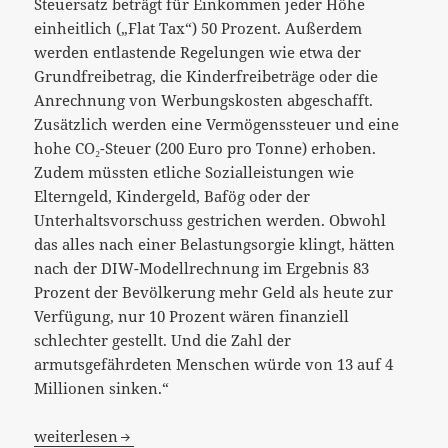
Steuersatz beträgt für Einkommen jeder Höhe
einheitlich („Flat Tax“) 50 Prozent. Außerdem
werden entlastende Regelungen wie etwa der
Grundfreibetrag, die Kinderfreibeträge oder die
Anrechnung von Werbungskosten abgeschafft.
Zusätzlich werden eine Vermögenssteuer und eine
hohe CO₂-Steuer (200 Euro pro Tonne) erhoben.
Zudem müssten etliche Sozialleistungen wie
Elterngeld, Kindergeld, Bafög oder der
Unterhaltsvorschuss gestrichen werden. Obwohl
das alles nach einer Belastungsorgie klingt, hätten
nach der DIW-Modellrechnung im Ergebnis 83
Prozent der Bevölkerung mehr Geld als heute zur
Verfügung, nur 10 Prozent wären finanziell
schlechter gestellt. Und die Zahl der
armutsgefährdeten Menschen würde von 13 auf 4
Millionen sinken.“
„Eine Billion für’s Nichtstun“…
weiterlesen