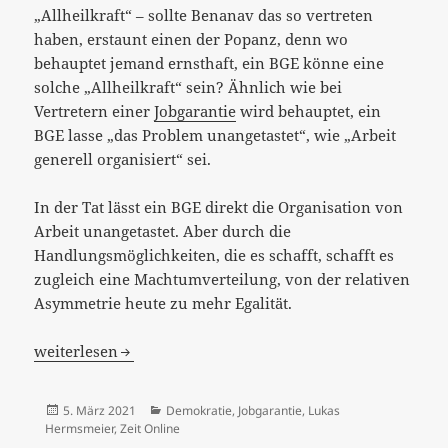
„Allheilkraft“ – sollte Benanav das so vertreten
haben, erstaunt einen der Popanz, denn wo
behauptet jemand ernsthaft, ein BGE könne eine
solche „Allheilkraft“ sein? Ähnlich wie bei
Vertretern einer
Jobgarantie
wird behauptet, ein
BGE lasse „das Problem unangetastet“, wie „Arbeit
generell organisiert“ sei.
In der Tat lässt ein BGE direkt die Organisation von
Arbeit unangetastet. Aber durch die
Handlungsmöglichkeiten, die es schafft, schafft es
zugleich eine Machtumverteilung, von der relativen
Asymmetrie heute zu mehr Egalität.
[:de]“Freiheit und Freizeit für alle“ – aber wie und auf we
weiterlesen
Veröffentlicht
Kategorien
5. März 2021
Demokratie
,
Jobgarantie
,
Lukas
am
Hermsmeier
,
Zeit Online