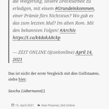
die Weigerung, unsere Drecksarbeit zu
erledigen, mit einem
#Grundeinkommen
,
einer Prämie fürs Nichtstun? Wo gab es
das zum letzten Mal? Im alten Rom. Mit
den bekannten Folgen!
#Archiv
https://t.co/k4dokA8ckp
— ZEIT ONLINE (@zeitonline)
April 14,
2021
Das ist nicht der erste Vergleich mit den Golfstaaten,
siehe
hier
.
Sascha Liebermann
[:]
Veröffentlicht
Kategorien
15. April 2021
Alan Posener
,
Zeit Online