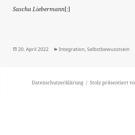
Sascha Liebermann
[:]
Veröffentlicht
Kategorien
20. April 2022
Integration
,
Selbstbewusstsein
am
Datenschutzerklärung
Stolz präsentiert 