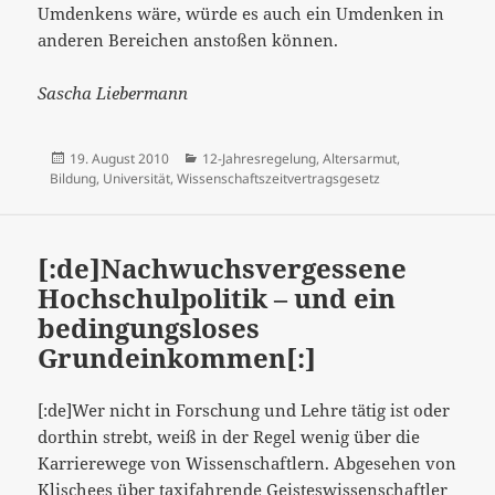
Umdenkens wäre, würde es auch ein Umdenken in
anderen Bereichen anstoßen können.
Sascha Liebermann
Veröffentlicht
Kategorien
19. August 2010
12-Jahresregelung
,
Altersarmut
,
am
Bildung
,
Universität
,
Wissenschaftszeitvertragsgesetz
[:de]Nachwuchsvergessene
Hochschulpolitik – und ein
bedingungsloses
Grundeinkommen[:]
[:de]Wer nicht in Forschung und Lehre tätig ist oder
dorthin strebt, weiß in der Regel wenig über die
Karrierewege von Wissenschaftlern. Abgesehen von
Klischees über taxifahrende Geisteswissenschaftler