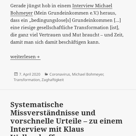
Gerade jüngst hob in einem
Interview Michael
Bohmeyer
(Mein Grundeinkommen e.V.) heraus,
dass ein „bedingungslose[s] Grundeinkommen […]
eine riesige gesellschaftliche Transformation [ist],
die ganz viel Vertrauen und Mut braucht – und Zeit,
damit man sich damit beschäftigen kann.
Überraschende Zaghaftigkeit – ein Bedingungsloses Gr
weiterlesen
Veröffentlicht
Kategorien
7. April 2020
Coronavirus
,
Michael Bohmeyer
,
am
Transformation
,
Zaghaftigkeit
Systematische
Missverständnisse und
vorschnelle Urteile – zu einem
Interview mit Klaus