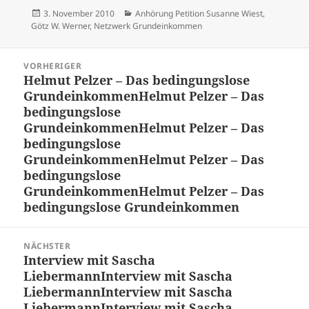
Veröffentlicht
Kategorien
3. November 2010
Anhörung Petition Susanne Wiest
,
am
Götz W. Werner
,
Netzwerk Grundeinkommen
Beitragsnavigation
VORHERIGER
Helmut Pelzer – Das bedingungslose
Vorheriger
Grundeinkommen
Helmut Pelzer – Das
Beitrag:
bedingungslose
Grundeinkommen
Helmut Pelzer – Das
bedingungslose
Grundeinkommen
Helmut Pelzer – Das
bedingungslose
Grundeinkommen
Helmut Pelzer – Das
bedingungslose Grundeinkommen
NÄCHSTER
Interview mit Sascha
Nächster
Liebermann
Interview mit Sascha
Beitrag:
Liebermann
Interview mit Sascha
Liebermann
Interview mit Sascha