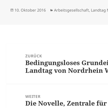
Veröffentlicht
Kategorien
10. Oktober 2016
Arbeitsgesellschaft
,
Landtag 
am
Beitrags-
Navigation
ZURÜCK
Bedingungsloses Grund
Vorheriger
Landtag von Nordrhein 
Beitrag:
WEITER
Die Novelle, Zentrale für
Nächster