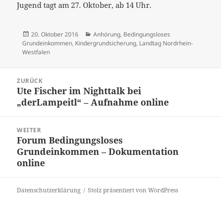
Jugend tagt am 27. Oktober, ab 14 Uhr.
Veröffentlicht
Kategorien
20. Oktober 2016
Anhörung
,
Bedingungsloses
am
Grundeinkommen
,
Kindergrundsicherung
,
Landtag Nordrhein-
Westfalen
Beitrags-
ZURÜCK
Navigation
Ute Fischer im Nighttalk bei
Vorheriger
„derLampeitl“ – Aufnahme online
Beitrag:
WEITER
Forum Bedingungsloses
Nächster
Grundeinkommen – Dokumentation
Beitrag:
online
Datenschutzerklärung
Stolz präsentiert von WordPress