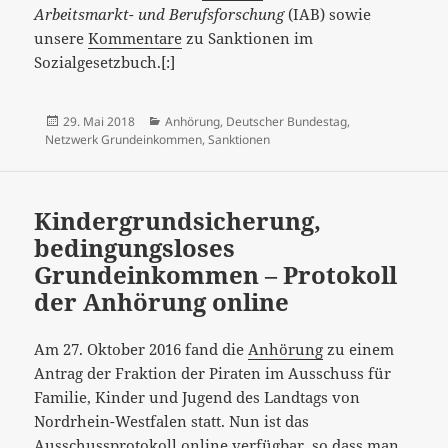
Arbeitsmarkt- und Berufsforschung
(IAB) sowie
unsere
Kommentare
zu Sanktionen im
Sozialgesetzbuch.[:]
Veröffentlicht
Kategorien
29. Mai 2018
Anhörung
,
Deutscher Bundestag
,
am
Netzwerk Grundeinkommen
,
Sanktionen
Kindergrundsicherung,
bedingungsloses
Grundeinkommen – Protokoll
der Anhörung online
Am 27. Oktober 2016 fand die
Anhörung
zu einem
Antrag der Fraktion der Piraten im Ausschuss für
Familie, Kinder und Jugend des Landtags von
Nordrhein-Westfalen statt. Nun ist das
Ausschussprotokoll
online verfügbar, so dass man