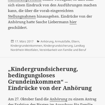
sich einen Eindruck von den Ausführungen machen
kann, die über die vorab eingereichten
Stellungnahmen
hinausgehen. Eindrücke von der
Anhörung hatte Sasche Liebermann
hier
geschildert.
Veröffentlicht
Kategorien
17. März 2017
Anhörung
,
Armutsfalle
,
Eltern
,
am
Kindergrundeinkommen
,
Kindergrundsicherung
,
Landtag
Nordrhein-Westfalen
,
Vereinbarkeit von Familie und Beruf
„Kindergrundsicherung,
bedingungsloses
Grundeinkommen“ –
Eindrücke von der Anhörung
Am 27. Oktober fand die
Anhörung
zu einem Antrag
der Fraktion der Piraten im Ausschuss für Familie,