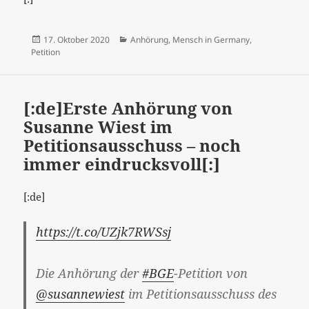
Veröffentlicht
Kategorien
17. Oktober 2020
Anhörung
,
Mensch in Germany
,
am
Petition
[:de]Erste Anhörung von
Susanne Wiest im
Petitionsausschuss – noch
immer eindrucksvoll[:]
[:de]
https://t.co/UZjk7RWSsj
Die Anhörung der
#BGE
-Petition von
@susannewiest
im Petitionsausschuss des