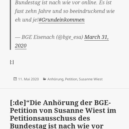
Bundestag ist nach wie vor online. Es ist
fast zehn Jahre und so beeindruckend wie
eh und je!
#Grundeinkommen
— BGE Eisenach (@bge_esa)
March 31,
2020
[:]
Veröffentlicht
Kategorien
11. Mai 2020
Anhörung
,
Petition
,
Susanne Wiest
am
[:de]“Die Anhörung der BGE-
Petition von Susanne Wiest im
Petitionsausschuss des
Bundestag ist nach wie vor