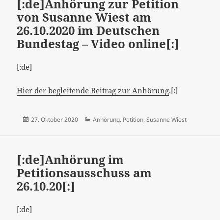
[:de]Anhörung zur Petition
von Susanne Wiest am
26.10.2020 im Deutschen
Bundestag – Video online[:]
[:de]
Hier der begleitende Beitrag zur Anhörung
.[:]
Veröffentlicht
Kategorien
27. Oktober 2020
Anhörung
,
Petition
,
Susanne Wiest
am
[:de]Anhörung im
Petitionsausschuss am
26.10.20[:]
[:de]