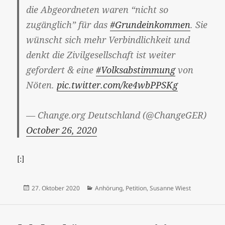
die Abgeordneten waren “nicht so
zugänglich” für das
#Grundeinkommen
. Sie
wünscht sich mehr Verbindlichkeit und
denkt die Zivilgesellschaft ist weiter
gefordert & eine
#Volksabstimmung
von
Nöten.
pic.twitter.com/ke4wbPPSKg
— Change.org Deutschland (@ChangeGER)
October 26, 2020
[:]
Veröffentlicht
Kategorien
27. Oktober 2020
Anhörung
,
Petition
,
Susanne Wiest
am