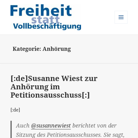
MENÜ
UND
Freiheit statt Vollbeschäftigung
WIDGETS
Kategorie:
Anhörung
[:de]Susanne Wiest zur
Anhörung im
Petitionsausschuss[:]
[:de]
Auch
@susannewiest
berichtet von der
Sitzung des Petitionsausschusses. Sie sagt,