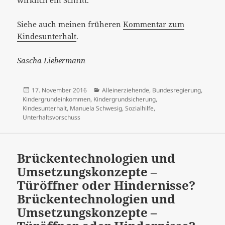
Siehe auch meinen früheren
Kommentar zum
Kindesunterhalt
.
Sascha Liebermann
Veröffentlicht
Kategorien
17. November 2016
Alleinerziehende
,
Bundesregierung
,
am
Kindergrundeinkommen
,
Kindergrundsicherung
,
Kindesunterhalt
,
Manuela Schwesig
,
Sozialhilfe
,
Unterhaltsvorschuss
Brückentechnologien und
Umsetzungskonzepte –
Türöffner oder Hindernisse?
Brückentechnologien und
Umsetzungskonzepte –