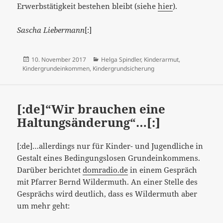
Erwerbstätigkeit bestehen bleibt (siehe
hier
).
Sascha Liebermann
[:]
Veröffentlicht
Kategorien
10. November 2017
Helga Spindler
,
Kinderarmut
,
am
Kindergrundeinkommen
,
Kindergrundsicherung
[:de]“Wir brauchen eine
Haltungsänderung“…[:]
[:de]…allerdings nur für Kinder- und Jugendliche in
Gestalt eines Bedingungslosen Grundeinkommens.
Darüber berichtet
domradio.de
in einem Gespräch
mit Pfarrer Bernd Wildermuth. An einer Stelle des
Gesprächs wird deutlich, dass es Wildermuth aber
um mehr geht: