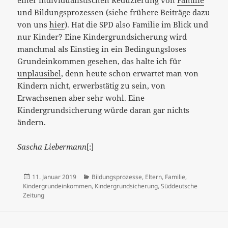
einer individualistischen Reduzierung von
Familie
und Bildungsprozessen (siehe frühere Beiträge dazu
von uns
hier
). Hat die SPD also Familie im Blick und
nur Kinder? Eine Kindergrundsicherung wird
manchmal als Einstieg in ein Bedingungsloses
Grundeinkommen gesehen, das halte ich für
unplausibel
, denn heute schon erwartet man von
Kindern nicht, erwerbstätig zu sein, von
Erwachsenen aber sehr wohl. Eine
Kindergrundsicherung würde daran gar nichts
ändern.
Sascha Liebermann
[:]
Veröffentlicht
Kategorien
11. Januar 2019
Bildungsprozesse
,
Eltern
,
Familie
,
am
Kindergrundeinkommen
,
Kindergrundsicherung
,
Süddeutsche
Zeitung