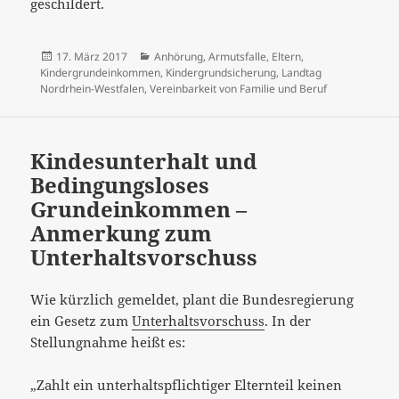
geschildert.
Veröffentlicht
Kategorien
17. März 2017
Anhörung
,
Armutsfalle
,
Eltern
,
am
Kindergrundeinkommen
,
Kindergrundsicherung
,
Landtag
Nordrhein-Westfalen
,
Vereinbarkeit von Familie und Beruf
Kindesunterhalt und
Bedingungsloses
Grundeinkommen –
Anmerkung zum
Unterhaltsvorschuss
Wie kürzlich gemeldet, plant die Bundesregierung
ein Gesetz zum
Unterhaltsvorschuss
. In der
Stellungnahme heißt es:
„Zahlt ein unterhaltspflichtiger Elternteil keinen