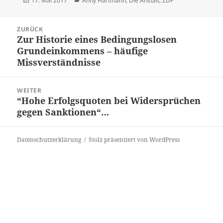
17. Mai 2017
Anny Hartmann
,
Die Anstalt
,
ZDF
am
Beitrags-
ZURÜCK
Navigation
Zur Historie eines Bedingungslosen
Vorheriger
Grundeinkommens – häufige
Beitrag:
Missverständnisse
WEITER
“Hohe Erfolgsquoten bei Widersprüchen
Nächster
gegen Sanktionen“…
Beitrag:
Datenschutzerklärung
Stolz präsentiert von WordPress