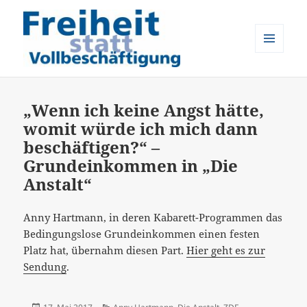
MENÜ
UND
Freiheit statt Vollbeschäftigung
WIDGETS
„Wenn ich keine Angst hätte,
womit würde ich mich dann
beschäftigen?“ –
Grundeinkommen in „Die
Anstalt“
Anny Hartmann, in deren Kabarett-Programmen das
Bedingungslose Grundeinkommen einen festen
Platz hat, übernahm diesen Part.
Hier geht es zur
Sendung
.
Veröffentlicht
Kategorien