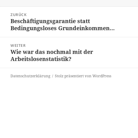
Beitrags-
ZURÜCK
Navigation
Beschäftigungsgarantie statt
Vorheriger
Bedingungsloses Grundeinkommen…
Beitrag:
WEITER
Wie war das nochmal mit der
Nächster
Arbeitslosenstatistik?
Beitrag:
Datenschutzerklärung
Stolz präsentiert von WordPress