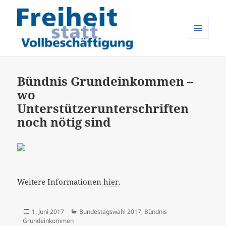
MENÜ
UND
Freiheit statt Vollbeschäftigung
WIDGETS
Bündnis Grundeinkommen –
wo
Unterstützerunterschriften
noch nötig sind
Weitere Informationen
hier
.
Veröffentlicht
Kategorien
1. Juni 2017
Bundestagswahl 2017
,
Bündnis
am
Grundeinkommen